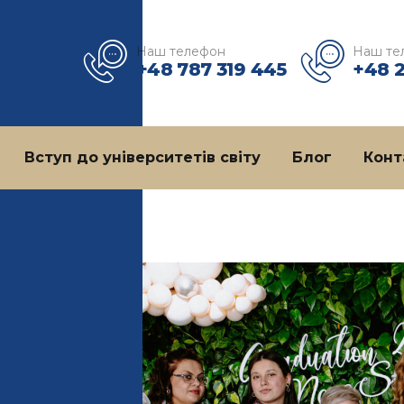
Наш телефон
Наш те
+48 787 319 445
+48 
Вступ до університетів світу
Блог
Конт