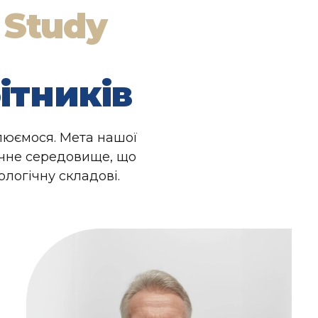
 Study
ітників
люємося. Мета нашої
ичне середовище, що
ологічну складові.