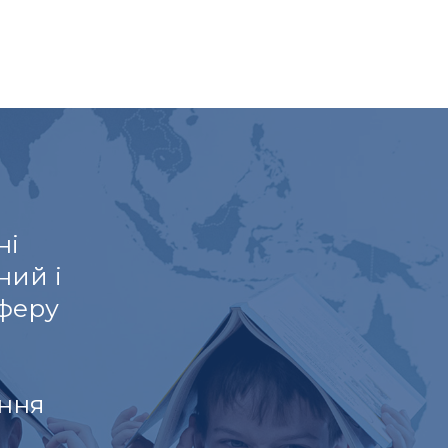
ні
ний і
феру
ння