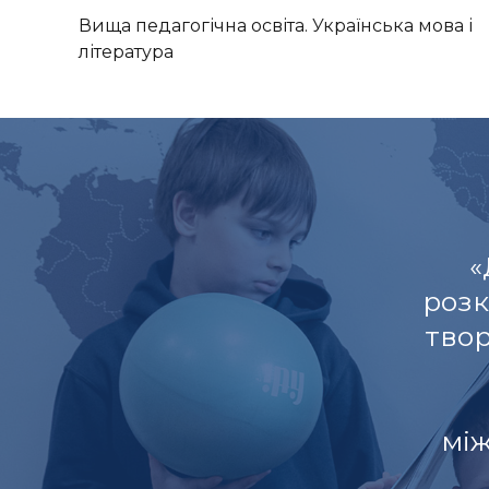
Вища педагогічна освіта. Українська мова і
література
«
розк
тво
мі