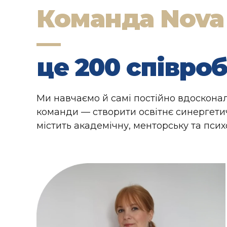
Команда Nova
—
це 200 співроб
Ми навчаємо й самі постійно вдоскона
команди — створити освітнє синергет
містить академічну, менторську та псих