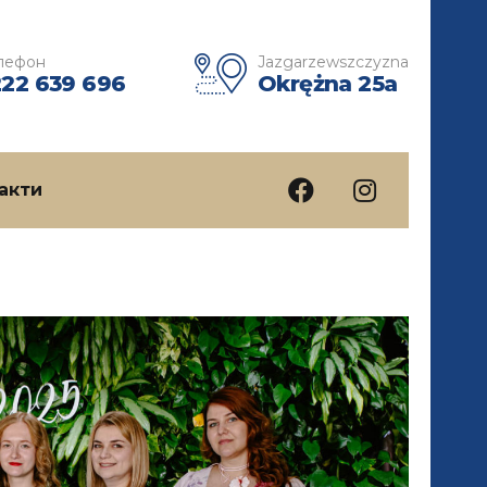
лефон
Jazgarzewszczyzna
222 639 696
Okrężna 25a
акти