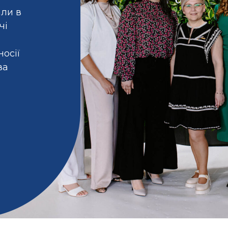
али в
чі
осії
ва