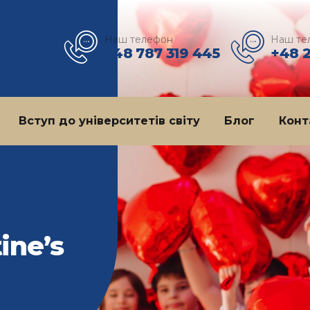
Наш телефон
Наш те
+48 787 319 445
+48 
Вступ до університетів світу
Блог
Конт
ine’s