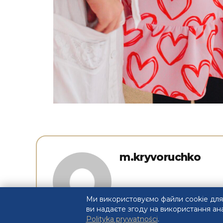
m.kryvoruchko
Ми використовуємо файли cookie для
ви надаєте згоду на використання ан
Polityka prywatności
.