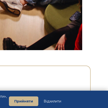
ти»,
Прийняти
Відхилити