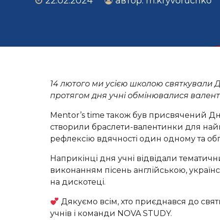
22.02.2024
автор: m.kryvoruchko
14 лютого ми усією школою святкували 
протягом дня учні обмінювалися вале
Mentor’s time також був присвячений Дню 
створили браслети-валентинки для найкра
рефлексію вдячності один одному та об
Наприкінці дня учні відвідали тематичний
виконанням пісень англійською, украї
на дискотеці.
Дякуємо всім, хто приєднався до свят
учнів і команди NOVA STUDY.