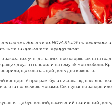
День святого Валентина. NOVA STUDY наповнилась а
нтинками та приємними подарунками.
закоханих: учні дізналися про історію свята та тради
щих друзів і говорили на тему: «5 мов любові». Крім
говорили, що означає цей день для кожного.
 концерт. У програмі була вистава від шкільної театр
нською та польською мовами. Святкування заверши
кування! Це був теплий, насичений і затишний день