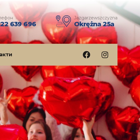
лефон
Jazgarzewszczyzna
222 639 696
Okrężna 25a
акти