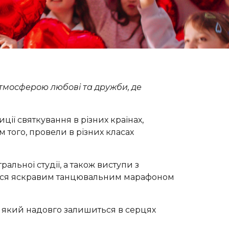
тмосферою любові та дружби, де
ції святкування в різних країнах,
 того, провели в різних класах
альної студії, а також виступи з
лося яскравим танцювальним марафоном
, який надовго залишиться в серцях