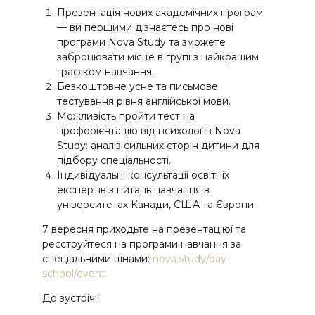
Презентація нових академічних програм
— ви першими дізнаєтесь про нові
програми Nova Study та зможете
забронювати місце в групі з найкращим
графіком навчання.
Безкоштовне усне та письмове
тестування рівня англійської мови.
Можливість пройти тест на
профорієнтацію від психологів Nova
Study: аналіз сильних сторін дитини для
підбору спеціальності.
Індивідуальні консультації освітніх
експертів з питань навчання в
університетах Канади, США та Європи.
7 вересня приходьте на презентаціюї та
реєструйтеся на програми навчання за
спеціальними цінами:
nova.study/day-
school/event
До зустрічі!