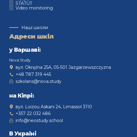
STATUT
Video monitoring
Наші школи
Адреси шкіл
у Варшаві:
Nova Study
вул. Okrężna 25A, 05-501 Jazgarzewszczyzna
+48 787 319 445
szkolans@nova.study
на Кіпрі:
вул. Loizou Askani 24, Limassol 3110
+357 22 032 486
info@neostudy.school
В Україні