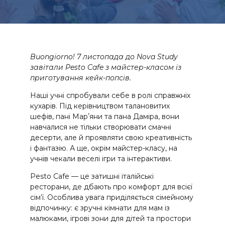
Buongiorno! 7 листопада до Nova Study
завітали Pesto Cafe з майстер-класом із
приготування кейк-попсів.
Наші учні спробували себе в ролі справжніх
кухарів. Під керівництвом талановитих
шефів, пані Марʼяни та пана Даміра, вони
навчалися не тільки створювати смачні
десерти, але й проявляти свою креативність
і фантазію. А ще, окрім майстер-класу, на
учнів чекали веселі ігри та інтерактиви.
Pesto Cafe — це затишні італійські
ресторани, де дбають про комфорт для всієї
сім’ї. Особлива увага приділяється сімейному
відпочинку: є зручні кімнати для мам із
малюками, ігрові зони для дітей та простори