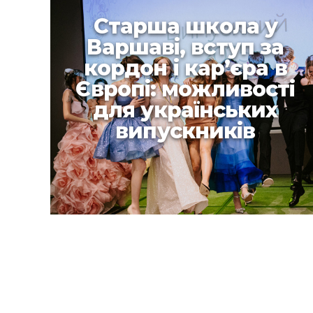
Старша шкoла у
Варшаві, вступ за
кордон і кар’єра в
Європі: можливості
для українських
випускників
Старша шкoла у
Варшаві, вступ за
кордон і кар’єра в
Європі: можливості
для українських