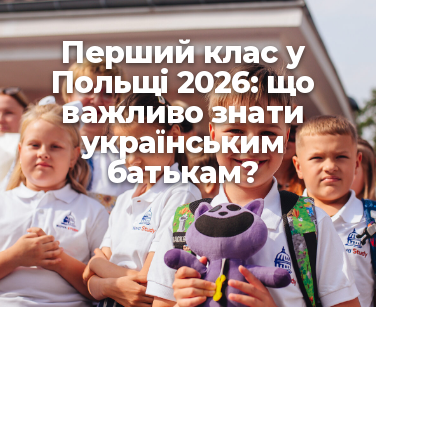
Перший клас у
Польщі 2026: що
важливо знати
українським
батькам?
Перший клас у
Польщі 2026: що
важливо знати
українським батькам?