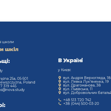
пройшли свій перший клас в польських
школах, згадати, що найбільше здивувало
їх уже після початку навчального року, які
висновки вони зробили і що порадили б
тим, хто лише готується до школи.
і школи
и шкіл
В Україні
ьщі:
у Києві:
dy
вул. Андрія Верхогляда, 18
rężna 25a, 05-501
вул. Левка Лук'яненка, 19
zewszczyzna, Poland
вул. Драгоманова, 38
7 319 445
вул. Львівська, 11
ns@nova.study
вул. Добровольчих батальй
+48 513 720 742
+38 (044) 500-03-20
рі: