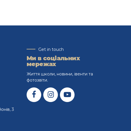
Розбираємося, як працює zerówka в
Польщі, чому вона є обов'язковою та як
обрати програму, у якій дитині буде
комфортно зробити перший крок до
школи.
Get in touch
Ми в соціальних
мережах
Життя школи, новини, івенти та
фотозвіти.
онів, 3