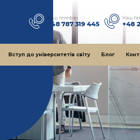
Наш телефон
Наш те
+48 787 319 445
+48 
Вступ до університетів світу
Блог
Конт