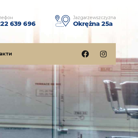
лефон
Jazgarzewszczyzna
222 639 696
Okrężna 25a
акти