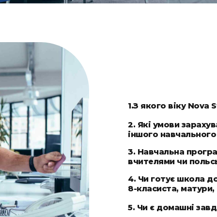
1.З якого віку Nova 
Ліцензована школа N
2. Які умови зараху
для учнів 1-11 класів.
іншого навчального
Вступ до
ліцензовано
3. Навчальна прогр
однакові умови для в
вчителями чи польс
можете ознайомитис
Nova Study — це ліце
4. Чи готує школа до
виняткові знання від
8-класиста, матури, 
носіїв мови. Наша шк
Відповідно до вимог 
5. Чи є домашні завд
психологічній підгот
проходить іспит вось