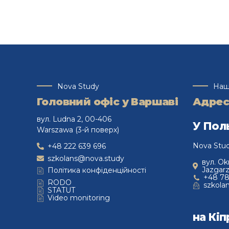
випускників
Ще 10–15 років тому навчання за
кордоном для більшості українських
школярів здавалося винятком. Сьогодні
ситуація кардинально змінилася.
Закінчити школу в Польщі, вступити до
університету в Нідерландах, Великій
Nova Study
Наш
Британії чи Канаді, а після випуску
Головний офіс у Варшаві
Адрес
побудувати кар'єру в іншій країні — уже
цілком реальний сценарій для багатьох
вул. Ludna 2, 00-406
У Пол
молодих людей.
Warszawa (3-й поверх)
Залишайте
Nova Stu
+48 222 639 696
заявку,
szkolans@nova.study
вул. Ok
Jazgar
Політика конфіденційності
+48 78
RODO
szkola
щоб дізнатися
STATUT
деталі вступу та
Video monitoring
отримати
PDF-
на Кіп
гід