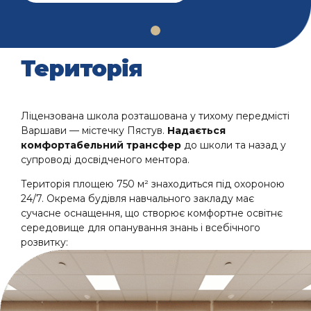
Територія
Ліцензована школа розташована у тихому передмісті
Варшави — містечку Пястув.
Надається
комфортабельний трансфер
до школи та назад у
супроводі досвідченого ментора.
Територія площею 750 м² знаходиться під охороною
24/7. Окрема будівля навчального закладу має
сучасне оснащення, що створює комфортне освітнє
середовище для опанування знань і всебічного
розвитку: