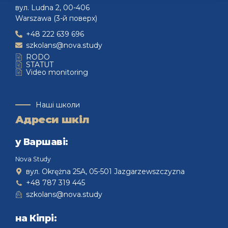
вул. Ludna 2, 00-406
Warszawa (3-й поверх)
+48 222 639 696
szkolans@nova.study
RODO
STATUT
Video monitoring
Наші школи
Адреси шкіл
у Варшаві:
Nova Study
вул. Okrężna 25A, 05-501 Jazgarzewszczyzna
+48 787 319 445
szkolans@nova.study
на Кіпрі: